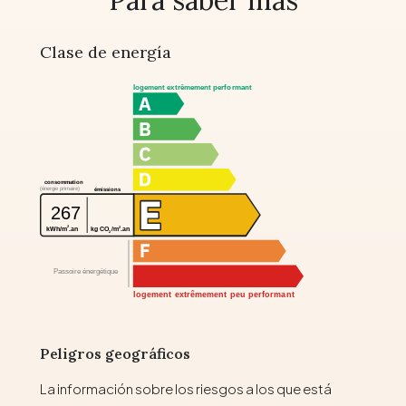
Para saber más
Clase de energía
logement extrêmement performant
consommation
(énergie primaire)
émissions
267
2
2
kg CO
/m
.an
kWh/m
.an
2
Passoire énergétique
logement extrêmement peu performant
Peligros geográficos
La información sobre los riesgos a los que está