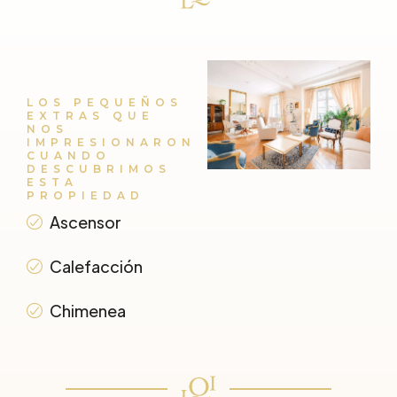
LOS PEQUEÑOS
EXTRAS QUE
NOS
IMPRESIONARON
CUANDO
DESCUBRIMOS
ESTA
PROPIEDAD
Ascensor
Calefacción
Chimenea