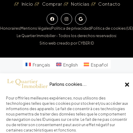
Inicio
Comprar
Noticias
Contacto
Honoraires
Mentions légales
Política de privacidad
Política de cookies (UE)
Le Quartier Immobilier - Todos los derechos reservados
Sitio web creado por CYBER ID
Français
English
Español
Parlons cookies...
Pour offrir les meilleures expériences, nous utilisons des
technologies telles que les cookies pour stocker et/ou accéder aux
informations des appareils. Le fait de consentir à ces technologies
nous permettra de traiter des données telles que le comportement
de navigation ou les ID uniques sur ce site. Le fait de ne pas consentir
ou de retirer son consentement peut avoir un effet négatif sur
certaines caractéristiques et fonctions.