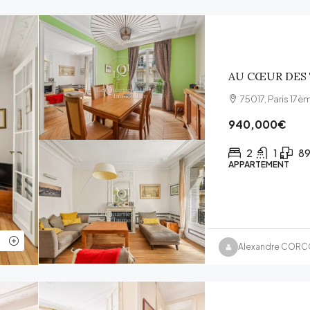
AU CŒUR DES 
75017, Paris 17è
940,000€
2
1
8
APPARTEMENT
Alexandre COR