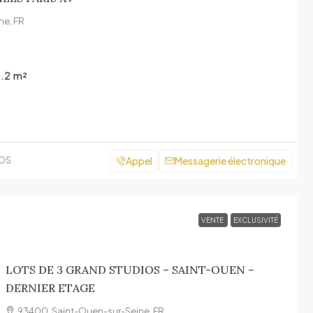
me, FR
.2
m²
Appel
Messagerie électronique
COS
VENTE
EXCLUSIVITÉ
LOTS DE 3 GRAND STUDIOS – SAINT-OUEN –
DERNIER ETAGE
93400, Saint-Ouen-sur-Seine, FR