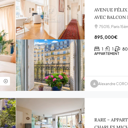
AVENUE FÉLIX
AVEC BALCON
75015, Paris 15è
895,000€
1
1
80
APPARTEMENT
Alexandre COR
RARE – APPAR
CHARLES MICH