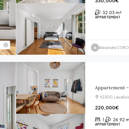
330,000€
32.03
m²
APPARTEMENT
Alexandre COR
Appartement – 2
92300, Levallois
220,000€
1
26.92
m
APPARTEMENT