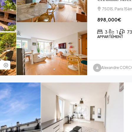
75015, Paris 15è
898,000€
3
1
73
APPARTEMENT
Alexandre COR