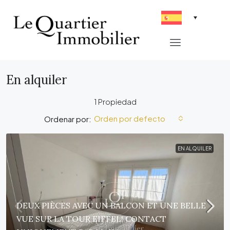
En alquiler
1 Propiedad
Orden por defecto
Ordenar por:
EN ALQUILER
DEUX PIÈCES AVEC UN BALCON ET UNE BELLE
VUE SUR LA TOUR EIFFEL! CONTACT