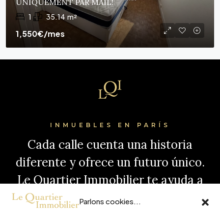
UNIQUEMENT PAR MAIL!
1
35.14
m²
1,550€
/mes
INMUEBLES EN PARÍS
Cada calle cuenta una historia
diferente y ofrece un futuro único.
Le Quartier Immobilier te ayuda a
elegir la tuya, con inmuebles
Parlons cookies...
seleccionados y apoyo de