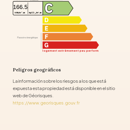
166.5
2
kg CO
/m
.an
kWh/m
.an
2
2
Passoire énergétique
logement extrêmement peu performant
Peligros geográficos
La información sobre los riesgos a los que está
expuesta esta propiedad está disponible en el sitio
web de Géorisques.
https://www.georisques.gouv.fr