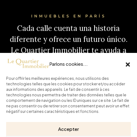
INMUEBLES EN PARÍS
Cada calle cuenta una historia
diferente y ofrece un futuro único.
Le Quartier Immobilier te ayuda a
elegir la tuya, con inmuebles
Parlons cookies...
seleccionados y apoyo de
Pour offrir les meilleures expériences, nous utilisons des
confianza. Continúa tu visita aquí.
technologies telles que les cookies pour stocker et/ou accéder
aux informations des appareils. Le fait de consentir à ces
technologies nous permettra de traiter des données telles que le
Inicio
Comprar
Noticias
Contacto
comportement de navigation ou les ID uniques sur ce site. Le fait de
ne pas consentir ou de retirer son consentement peut avoir un effet
négatif sur certaines caractéristiques et fonctions.
Honoraires
Mentions légales
Política de privacidad
Política de cookies (UE)
Accepter
Le Quartier Immobilier - Todos los derechos reservados