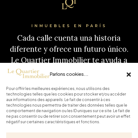
INMUEBLES EN PARÍS
Cada calle cuenta una historia
diferente y ofrece un futuro único.
Le Quartier Immobilier te ayuda a
elegir la tuya, con inmuebles
Parlons cookies...
seleccionados y apoyo de
Pour offrir les meilleures expériences, nous utilisons des
confianza. Continúa tu visita aquí.
technologies telles que les cookies pour stocker et/ou accéder
aux informations des appareils. Le fait de consentir à ces
technologies nous permettra de traiter des données telles que le
Inicio
Comprar
Noticias
Contacto
comportement de navigation ou les ID uniques sur ce site. Le fait de
ne pas consentir ou de retirer son consentement peut avoir un effet
négatif sur certaines caractéristiques et fonctions.
Honoraires
Mentions légales
Política de privacidad
Política de cookies (UE)