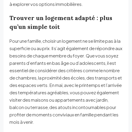
à explorer vos options immobilières.
Trouver un logement adapté : plus
qu’un simple toit
Pour une famille, choisir un logement ne se limite pas à la
superficie ou au prix. Il s’agit également de répondre aux
besoins de chaque membre du foyer. Que vous soyez
parents d’enfants en bas âge ou d’adolescents, il est
essentiel de considérer des critères comme le nombre
de chambres, la proximité des écoles, des transports et
des espaces verts. En mai, avec le printemps et l’arrivée
des températures agréables, vous pouvez également
visiter des maisons ou appartements avec jardin,
balcon ou terrasse, des atouts incontournables pour
profiter de moments conviviaux en famille pendant les
mois à venir.