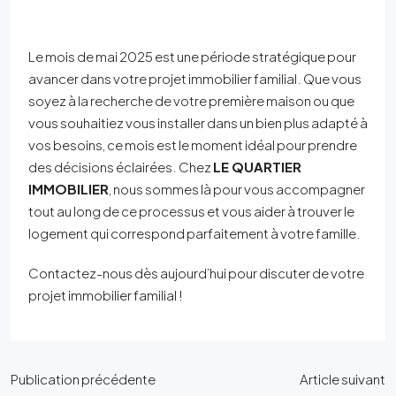
Le mois de mai 2025 est une période stratégique pour
avancer dans votre projet immobilier familial. Que vous
soyez à la recherche de votre première maison ou que
vous souhaitiez vous installer dans un bien plus adapté à
vos besoins, ce mois est le moment idéal pour prendre
des décisions éclairées. Chez
LE QUARTIER
IMMOBILIER
, nous sommes là pour vous accompagner
tout au long de ce processus et vous aider à trouver le
logement qui correspond parfaitement à votre famille.
Contactez-nous dès aujourd’hui pour discuter de votre
projet immobilier familial !
Publication précédente
Article suivant