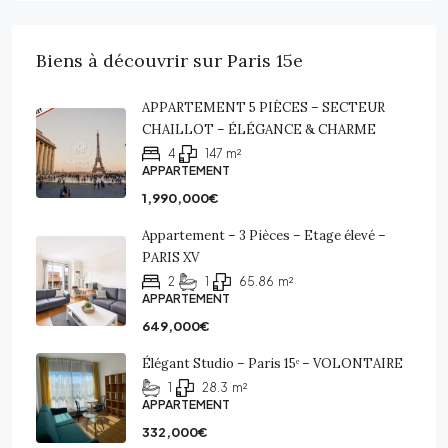
Biens à découvrir sur Paris 15e
APPARTEMENT 5 PIÈCES – SECTEUR
CHAILLOT – ÉLÉGANCE & CHARME
4
147
m²
APPARTEMENT
1,990,000€
Appartement – 3 Pièces – Etage élevé –
PARIS XV
2
1
65.86
m²
APPARTEMENT
649,000€
Élégant Studio – Paris 15ᵉ – VOLONTAIRE
1
28.3
m²
APPARTEMENT
332,000€