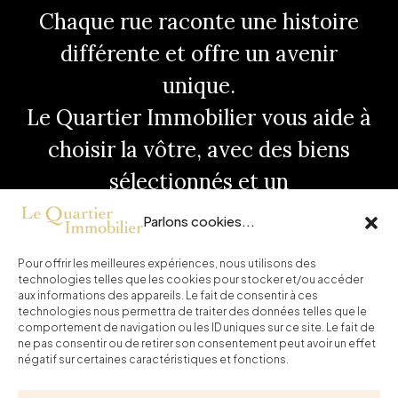
Chaque rue raconte une histoire
différente et offre un avenir
unique.
Le Quartier Immobilier vous aide à
choisir la vôtre, avec des biens
sélectionnés et un
accompagnement de confiance.
Parlons cookies...
Continuez la visite, la suite se joue
Pour offrir les meilleures expériences, nous utilisons des
ici.
technologies telles que les cookies pour stocker et/ou accéder
aux informations des appareils. Le fait de consentir à ces
technologies nous permettra de traiter des données telles que le
Accueil
Acheter
Actualités
comportement de navigation ou les ID uniques sur ce site. Le fait de
ne pas consentir ou de retirer son consentement peut avoir un effet
Contact
négatif sur certaines caractéristiques et fonctions.