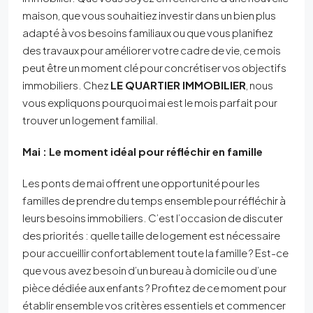
maison, que vous souhaitiez investir dans un bien plus
adapté à vos besoins familiaux ou que vous planifiez
des travaux pour améliorer votre cadre de vie, ce mois
peut être un moment clé pour concrétiser vos objectifs
immobiliers. Chez
LE QUARTIER IMMOBILIER
, nous
vous expliquons pourquoi mai est le mois parfait pour
trouver un logement familial.
Mai : Le moment idéal pour réfléchir en famille
Les ponts de mai offrent une opportunité pour les
familles de prendre du temps ensemble pour réfléchir à
leurs besoins immobiliers. C’est l’occasion de discuter
des priorités : quelle taille de logement est nécessaire
pour accueillir confortablement toute la famille ? Est-ce
que vous avez besoin d’un bureau à domicile ou d’une
pièce dédiée aux enfants ? Profitez de ce moment pour
établir ensemble vos critères essentiels et commencer