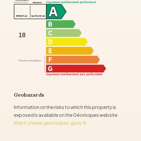
logement extrêmement performant
(énergie primaire)
émissions
2
2
kWh/m
.an
kg CO
/m
.an
2
18
Passoire énergétique
logement extrêmement peu performant
Geohazards
Information on the risks to which this property is
exposed is available on the Géorisques website.
https://www.georisques.gouv.fr