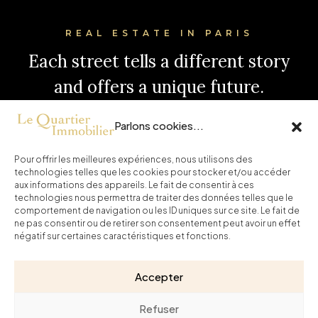
REAL ESTATE IN PARIS
Each street tells a different story
and offers a unique future.
Le Quartier Immobilier helps you
Parlons cookies...
choose yours, with selected
properties and trusted support.
Pour offrir les meilleures expériences, nous utilisons des
technologies telles que les cookies pour stocker et/ou accéder
Continue your visit here.
aux informations des appareils. Le fait de consentir à ces
technologies nous permettra de traiter des données telles que le
comportement de navigation ou les ID uniques sur ce site. Le fait de
ne pas consentir ou de retirer son consentement peut avoir un effet
Home
Buy
News
Contact
négatif sur certaines caractéristiques et fonctions.
Accepter
Fees
Legal Notice
Privacy Policy
RGPD Policy
Le Quartier Immobilier - All rights reserved
Site created by CYBER ID
Refuser