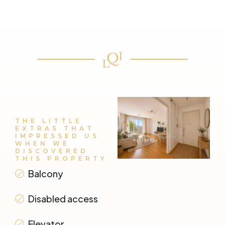
THE LITTLE
EXTRAS THAT
IMPRESSED US
WHEN WE
DISCOVERED
THIS PROPERTY
Balcony
Disabled access
Elevator