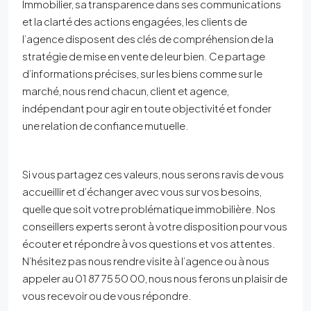
Immobilier, sa transparence dans ses communications
et la clarté des actions engagées, les clients de
l’agence disposent des clés de compréhension de la
stratégie de mise en vente de leur bien. Ce partage
d’informations précises, sur les biens comme sur le
marché, nous rend chacun, client et agence,
indépendant pour agir en toute objectivité et fonder
une relation de confiance mutuelle.
Si vous partagez ces valeurs, nous serons ravis de vous
accueillir et d’échanger avec vous sur vos besoins,
quelle que soit votre problématique immobilière. Nos
conseillers experts seront à votre disposition pour vous
écouter et répondre à vos questions et vos attentes.
N’hésitez pas nous rendre visite à l’agence ou à nous
appeler au 01 87 75 50 00, nous nous ferons un plaisir de
vous recevoir ou de vous répondre.