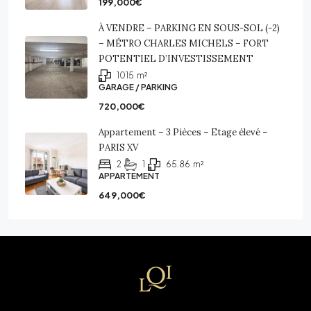
199,000€
À VENDRE – PARKING EN SOUS-SOL (-2)
– MÉTRO CHARLES MICHELS – FORT
POTENTIEL D’INVESTISSEMENT
1015
m²
GARAGE / PARKING
720,000€
Appartement – 3 Pièces – Etage élevé –
PARIS XV
2
1
65.86
m²
APPARTEMENT
649,000€