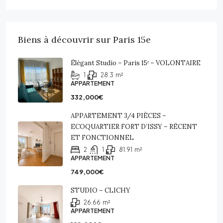
Biens à découvrir sur Paris 15e
Élégant Studio – Paris 15ᵉ – VOLONTAIRE
1
28.3
m²
APPARTEMENT
332,000€
APPARTEMENT 3/4 PIÈCES –
ECOQUARTIER FORT D’ISSY – RÉCENT
ET FONCTIONNEL
2
1
81.91
m²
APPARTEMENT
749,000€
STUDIO – CLICHY
26.66
m²
APPARTEMENT