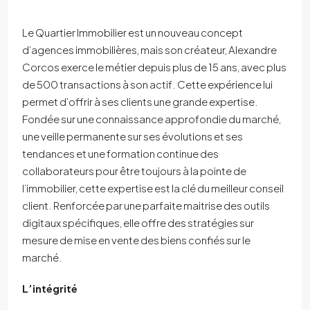
Le Quartier Immobilier est un nouveau concept
d’agences immobilières, mais son créateur, Alexandre
Corcos exerce le métier depuis plus de 15 ans, avec plus
de 500 transactions à son actif. Cette expérience lui
permet d’offrir à ses clients une grande expertise.
Fondée sur une connaissance approfondie du marché,
une veille permanente sur ses évolutions et ses
tendances et une formation continue des
collaborateurs pour être toujours à la pointe de
l’immobilier, cette expertise est la clé du meilleur conseil
client. Renforcée par une parfaite maitrise des outils
digitaux spécifiques, elle offre des stratégies sur
mesure de mise en vente des biens confiés sur le
marché.
L’intégrité